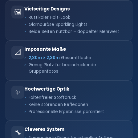
Vielseitige Designs
🖼️
Rustikaler Holz-Look
Glamouröse Sparkling Lights
Beide Seiten nutzbar – doppelter Mehrwert
Imposante Maße
📐
2,30m × 2,30m
Gesamtfläche
Genug Platz für beeindruckende
Gruppenfotos
Hochwertige Optik
✨
Faltenfreier Stoffdruck
Keine störenden Reflexionen
Professionelle Ergebnisse garantiert
Cleveres System
🔧
Nummerierte Rohre für schnellen Aufbau