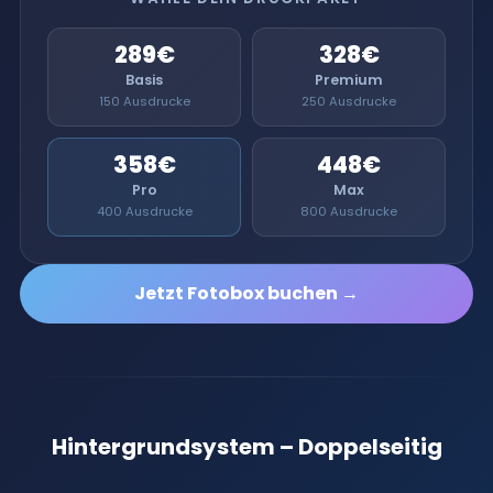
289€
328€
Basis
Premium
150 Ausdrucke
250 Ausdrucke
358€
448€
Pro
Max
400 Ausdrucke
800 Ausdrucke
Jetzt Fotobox buchen →
← Wischen →
Hintergrundsystem – Doppelseitig
❮
❯