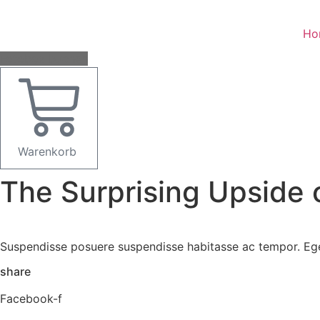
Zum
Inhalt
Ho
springen
Fotobox buchen
Warenkorb
The Surprising Upside 
Suspendisse posuere suspendisse habitasse ac tempor. Eg
share
Facebook-f